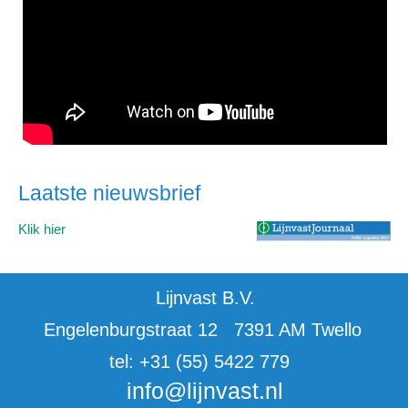
Laatste nieuwsbrief
Klik hier
Lijnvast B.V.
Engelenburgstraat 12 7391 AM Twello
tel: +31 (55) 5422 779
info@lijnvast.nl