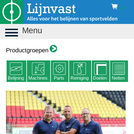
(0)
Menu
Productgroepen
Belijning
Machines
Parts
Reiniging
Doelen
Netten